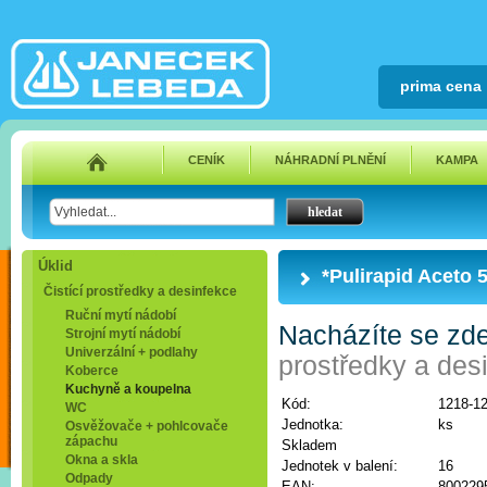
prima cena
CENÍK
NÁHRADNÍ PLNĚNÍ
KAMPA
Úklid
*Pulirapid Aceto 
Čistící prostředky a desinfekce
Ruční mytí nádobí
Nacházíte se zd
Strojní mytí nádobí
Univerzální + podlahy
prostředky a des
Koberce
Kuchyně a koupelna
Kód:
1218-1
WC
Jednotka:
ks
Osvěžovače + pohlcovače
zápachu
Skladem
Okna a skla
Jednotek v balení:
16
Odpady
EAN:
800229