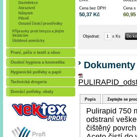
Dezinfekce
Abrazivní
Cena bez DPH:
Cena s
Nábytek
50,37 Kč
60,95
Plísně
Ostatní čisticí prostředky
Přípravky proti hmyzu a jiným
škůdcům
Objednat:
x Ks
Úklidové pomůcky
Praní, péče o textil a obuv
Dokumenty
Osobní hygiena a kosmetika
Hygienické potřeby a papír
PULIRAPID_odst
Technická drogerie
Domácí potřeby, obaly
Popis
Zeptejte se pro
Pulirapid 750 
odstraní vešker
čištěný povrch
Aceto čistí do