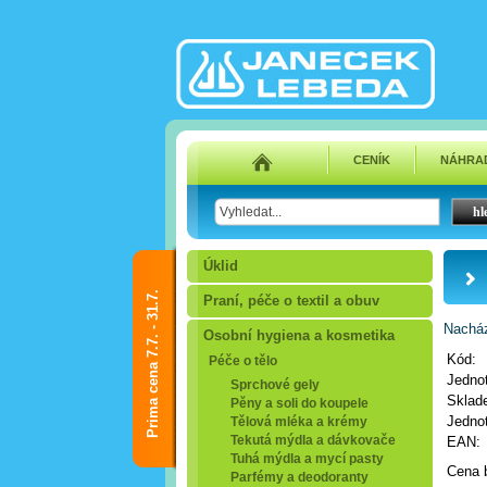
CENÍK
NÁHRAD
Úklid
Prima cena 7.7. - 31.7.
Praní, péče o textil a obuv
Nacház
Osobní hygiena a kosmetika
Kód:
Péče o tělo
Jedno
Sprchové gely
Sklad
Pěny a soli do koupele
Jednot
Tělová mléka a krémy
Tekutá mýdla a dávkovače
EAN:
Tuhá mýdla a mycí pasty
Cena 
Parfémy a deodoranty