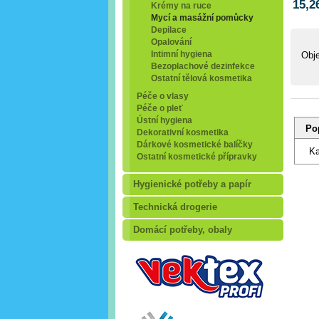
15,2
Krémy na ruce
Mycí a masážní pomůcky
Depilace
Opalování
Intimní hygiena
Obj
Bezoplachové dezinfekce
Ostatní tělová kosmetika
Péče o vlasy
Péče o pleť
Ústní hygiena
Po
Dekorativní kosmetika
Dárkové kosmetické balíčky
Ka
Ostatní kosmetické přípravky
Hygienické potřeby a papír
Technická drogerie
Domácí potřeby, obaly