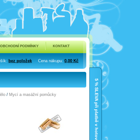
e
OBCHODNÍ PODMÍNKY
KONTAKT
šík
:
bez položek
Cena nákupu
:
0,00 Kč
5 % SLEVA při platbě v hotovosti
ělo
/
Mycí a masážní pomůcky