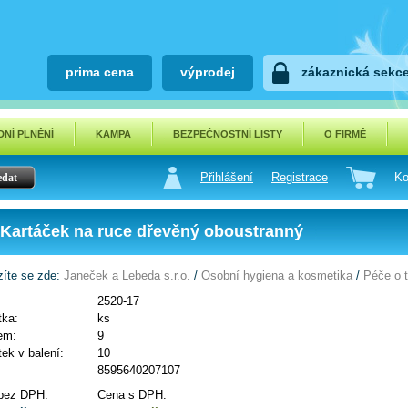
prima cena
výprodej
zákaznická sekc
NÍ PLNĚNÍ
KAMPA
BEZPEČNOSTNÍ LISTY
O FIRMĚ
Přihlášení
Registrace
Ko
Kartáček na ruce dřevěný oboustranný
íte se zde:
Janeček a Lebeda s.r.o.
/
Osobní hygiena a kosmetika
/
Péče o t
2520-17
tka:
ks
em:
9
ek v balení:
10
8595640207107
bez DPH:
Cena s DPH: