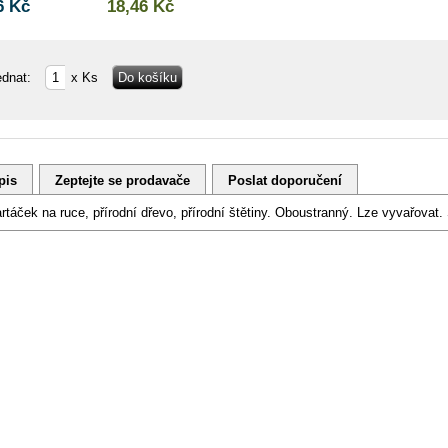
6 Kč
18,46 Kč
ednat:
x Ks
pis
Zeptejte se prodavače
Poslat doporučení
rtáček na ruce, přírodní dřevo, přírodní štětiny. Oboustranný. Lze vyvařovat