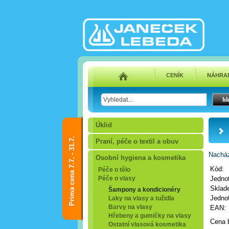
CENÍK
NÁHRAD
Úklid
Prima cena 7.7. - 31.7.
Praní, péče o textil a obuv
Nacház
Osobní hygiena a kosmetika
Kód:
Péče o tělo
Péče o vlasy
Jedno
Sklad
Šampony a kondicionéry
Jednot
Laky na vlasy a tužidla
Barvy na vlasy
EAN:
Hřebeny a gumičky na vlasy
Cena 
Ostatní vlasová kosmetika