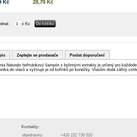
9 Kč
28,79 Kč
ednat:
x Ks
pis
Zeptejte se prodavače
Poslat doporučení
nia Naturals heřmánkový šampón s bylinnými extrakty je určený pro každoden
oniká do vlasů a vyživuje je od kořínků po konečky. Vlasům dodá zářivý vzhl
Kontakty:
objednávky:
+420 222 730 020