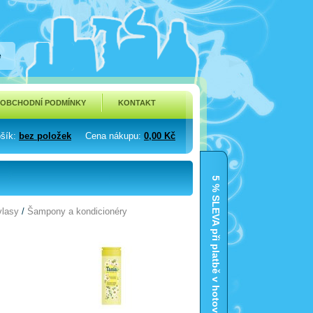
e
OBCHODNÍ PODMÍNKY
KONTAKT
šík
:
bez položek
Cena nákupu
:
0,00 Kč
5 % SLEVA při platbě v hotovosti
vlasy
/
Šampony a kondicionéry