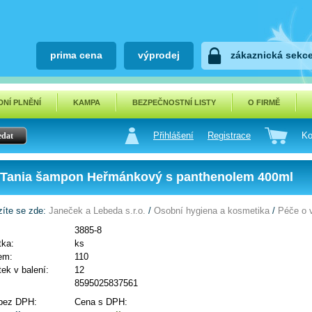
prima cena
výprodej
zákaznická sekc
NÍ PLNĚNÍ
KAMPA
BEZPEČNOSTNÍ LISTY
O FIRMĚ
Přihlášení
Registrace
Ko
Tania šampon Heřmánkový s panthenolem 400ml
íte se zde:
Janeček a Lebeda s.r.o.
/
Osobní hygiena a kosmetika
/
Péče o 
3885-8
tka:
ks
em:
110
ek v balení:
12
8595025837561
bez DPH:
Cena s DPH: