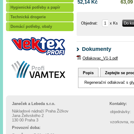
52,14 Kč
63,09
Hygienické potřeby a papír
Technická drogerie
Objednat:
x Ks
Domácí potřeby, obaly
Dokumenty
Odlakovac_V1-1.pdf
Popis
Zeptejte se pro
Regenerační odlakovač s gly
Janeček a Lebeda s.r.o.
Kontakty:
Nákladové nádraží Praha Žižkov
objednávky:
Jana Želivského 2
130 00 Praha 3
vzorkovna, r
Provozní doba: