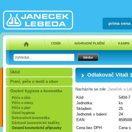
prima cena
CENÍK
NÁHRADNÍ PLNĚNÍ
KAMPA
Úklid
Odlakovač Vitali
Praní, péče o textil a obuv
Nacházíte se zde:
Janeček a Leb
Osobní hygiena a kosmetika
Kód:
5404-7
Péče o tělo
Péče o vlasy
Jednotka:
ks
Péče o pleť
Skladem:
25
Ústní hygiena
Jednotek v balení:
24
Dekorativní kosmetika
EAN:
859500
Dárkové kosmetické balíčky
Cena bez DPH:
Cena s
Ostatní kosmetické přípravky