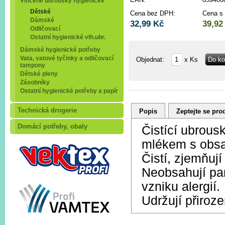
Vlhčené ubrousky hygienické
Dětské
Cena bez DPH:
Cena s
Dámské
32,99 Kč
39,92
Odličovací
Ostatní hygienické vlh.ubr.
Dámské hygienické potřeby
Vata, vatové tyčinky a odličovací
Objednat:
x Ks
tampony
Dětské pleny
Zásobníky
Ostatní hygienické potřeby a papír
Technická drogerie
Popis
Zeptejte se pro
Domácí potřeby, obaly
Čistící ubrous
mlékem s obsa
Čistí, zjemňuj
Neobsahují par
vzniku alergií.
Udržují přiroz