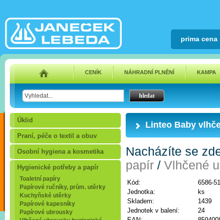
prima cena
CENÍK
NÁHRADNÍ PLNĚNÍ
KAMPA
Úklid
Linteo Baby vlhč
Praní, péče o textil a obuv
Nacházíte se zd
Osobní hygiena a kosmetika
papír
/
Vlhčené u
Hygienické potřeby a papír
Toaletní papíry
Kód:
6586-5
Papírové ručníky, prům. utěrky
Jednotka:
ks
Kuchyňské utěrky
Skladem:
1439
Papírové kapesníky
Jednotek v balení:
24
Papírové ubrousky
EAN:
859400