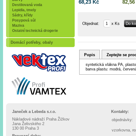
68,23 Kč
82,56
Destilovaná voda
Lepidla, tmely
Sádry, křídy
Posypová sůl
Objednat:
x Ks
Maziva
Ostatní technická drogerie
Domácí potřeby, obaly
Popis
Zeptejte se pro
syntetická vlákna PA, plast
barva plastu: modrá, červen
Janeček a Lebeda s.r.o.
Kontakty:
Nákladové nádraží Praha Žižkov
objednávky:
Jana Želivského 2
130 00 Praha 3
vzorkovna, r
Provozní doba: