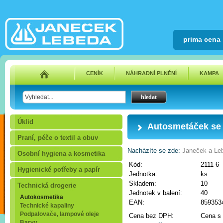
prima cena
CENÍK
NÁHRADNÍ PLNĚNÍ
KAMPA
Úklid
Autosmetáček se
Praní, péče o textil a obuv
Nacházíte se zde:
Janeček a Leb
Osobní hygiena a kosmetika
Kód:
2111-6
Hygienické potřeby a papír
Jednotka:
ks
Skladem:
10
Technická drogerie
Jednotek v balení:
40
Autokosmetika
EAN:
859353
Technické kapaliny
Podpalovače, lampové oleje
Cena bez DPH:
Cena s
Barvy