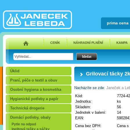
prima cena
CENÍK
NÁHRADNÍ PLNĚNÍ
KAMPA
Úklid
Grilovací tácky 2
Praní, péče o textil a obuv
Nacházíte se zde:
Janeček a Leb
Osobní hygiena a kosmetika
Kód:
7724-4
Hygienické potřeby a papír
Jednotka:
ks
Skladem:
56
Technická drogerie
Jednotek v balení:
14
Domácí potřeby, obaly
EAN:
590284
Pytle na odpad
Cena bez DPH:
Cena s
Igelitové tašky a sáčky