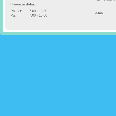
Provozní doba:
Po - Čt:
7.00 - 15.30
e-mail:
Pá:
7.00 - 15.00