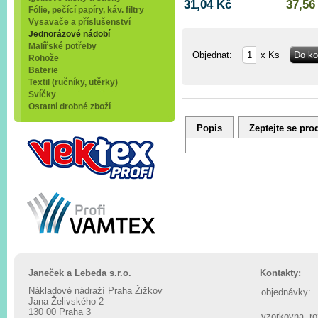
31,04 Kč
37,56
Fólie, pečící papíry, káv. filtry
Vysavače a příslušenství
Jednorázové nádobí
Malířské potřeby
Objednat:
x Ks
Rohože
Baterie
Textil (ručníky, utěrky)
Svíčky
Ostatní drobné zboží
Popis
Zeptejte se pro
Janeček a Lebeda s.r.o.
Kontakty:
Nákladové nádraží Praha Žižkov
objednávky:
Jana Želivského 2
130 00 Praha 3
vzorkovna, r