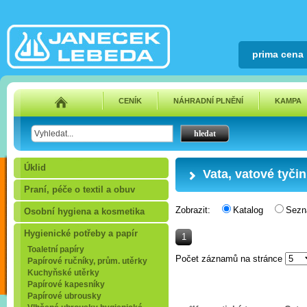
prima cena
CENÍK
NÁHRADNÍ PLNĚNÍ
KAMPA
Úklid
Vata, vatové tyči
Praní, péče o textil a obuv
Zobrazit:
Katalog
Sez
Osobní hygiena a kosmetika
Hygienické potřeby a papír
1
Toaletní papíry
Počet záznamů na stránce
Papírové ručníky, prům. utěrky
Kuchyňské utěrky
Papírové kapesníky
Papírové ubrousky