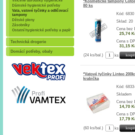
Vlhčené ubrousky hygienické
*Kosmetické tampony Coto
Dámské hygienické potřeby
80 ks
Vata, vatové tyčinky a odličovací
Kód: 6830
tampony
Dětské pleny
Sklad: 20
Zásobníky
Cena bez
Ostatní hygienické potřeby a papír
25,74 K
Cena s D
Technická drogerie
31,15 K
Domácí potřeby, obaly
(24 ks/bal.)
ks
*Vatové tyčinky Linteo 200k
krabička
Kód: 6833
Skladem
Cena bez
14,70 K
Cena s D
17,79 K
(60 ks/bal.)
ks