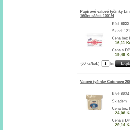
Papírové vatové tyčinky Lin
160ks sáček 1001/4
Kód: 6833
Sklad: 121
Cena bez
16,11 K
Cena s D
19,49 K
(60 ks/bal.)
ks
Vatové tyčinky Cotoneve 20
Kód: 6834
Skladem
Cena bez
24,08 K
Cena s D
29,14 K