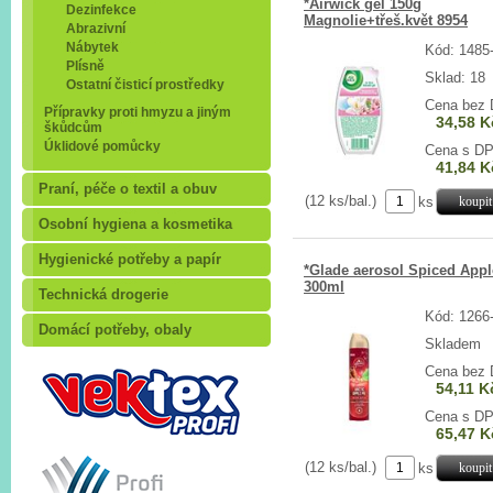
*Airwick gel 150g
Dezinfekce
Magnolie+třeš.květ 8954
Abrazivní
Nábytek
Kód: 1485
Plísně
Sklad: 18
Ostatní čisticí prostředky
Cena bez
Přípravky proti hmyzu a jiným
34,58 K
škůdcům
Úklidové pomůcky
Cena s D
41,84 K
Praní, péče o textil a obuv
(12 ks/bal.)
ks
Osobní hygiena a kosmetika
Hygienické potřeby a papír
*Glade aerosol Spiced Appl
300ml
Technická drogerie
Kód: 1266
Domácí potřeby, obaly
Skladem
Cena bez
54,11 K
Cena s D
65,47 K
(12 ks/bal.)
ks