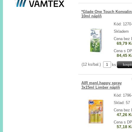
*Glade One Touch Konvalin
10ml náplň
Kód: 1270
Skladem
Cena bez
69,79 K
Cena s D
84,45 K
(12 ks/bal.)
ks
AIR menl.happy spray
3x15ml Limber náplň
Kód: 1796
Sklad: 57
Cena bez
47,26 K
Cena s D
57,18 K