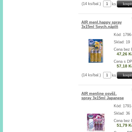
(14 ks/bal.)
ks
AIR menl.happy spray
3x15ml Seych.náplň
Kód: 1796
Sklad: 19
Cena bez
47,26 K
Cena s D
57,18 K
(14 ks/bal.)
ks
AIR menline osvěž.
spray 3x15ml Japanese
cherry
Kód: 1791
Sklad: 36
Cena bez
51,79 K