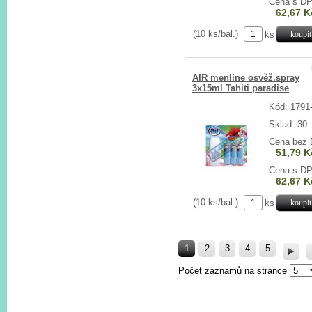
Cena s D
62,67 K
(10 ks/bal.)
ks
AIR menline osvěž.spray
3x15ml Tahiti paradise
Kód: 1791
Sklad: 30
Cena bez
51,79 K
Cena s D
62,67 K
(10 ks/bal.)
ks
1
2
3
4
5
Počet záznamů na stránce