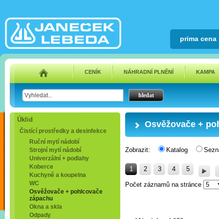
prima cena
CENÍK
NÁHRADNÍ PLNĚNÍ
KAMPA
Úklid
Osvěžovače + po
Čistící prostředky a desinfekce
Ruční mytí nádobí
Zobrazit:
Katalog
Sez
Strojní mytí nádobí
Univerzální + podlahy
Koberce
1
2
3
4
5
Kuchyně a koupelna
WC
Počet záznamů na stránce
Osvěžovače + pohlcovače
zápachu
Okna a skla
Odpady