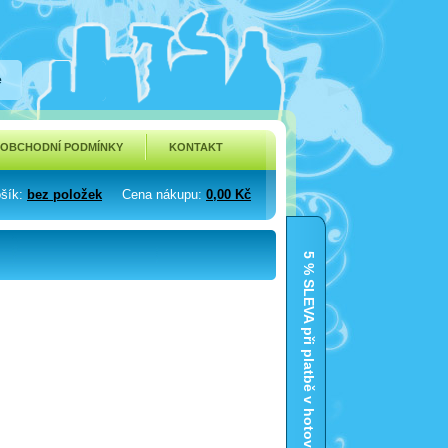
e
OBCHODNÍ PODMÍNKY
KONTAKT
šík
:
bez položek
Cena nákupu
:
0,00 Kč
5 % SLEVA při platbě v hotovosti