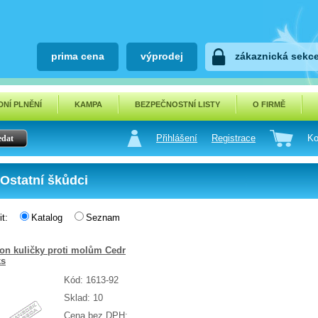
prima cena
výprodej
zákaznická sekc
NÍ PLNĚNÍ
KAMPA
BEZPEČNOSTNÍ LISTY
O FIRMĚ
Přihlášení
Registrace
Ko
Ostatní škůdci
zit:
Katalog
Seznam
on kuličky proti molům Cedr
ks
Kód: 1613-92
Sklad: 10
Cena bez DPH: