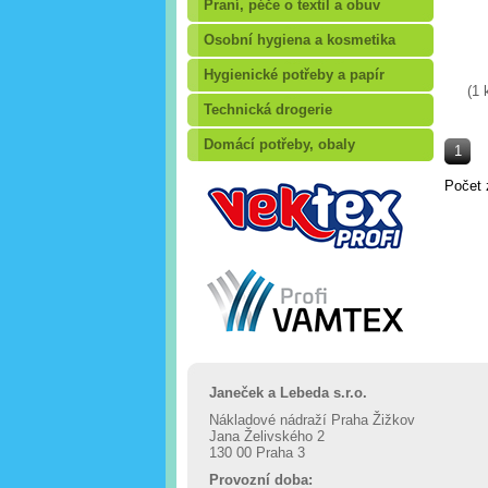
Praní, péče o textil a obuv
Osobní hygiena a kosmetika
Hygienické potřeby a papír
(1 
Technická drogerie
Domácí potřeby, obaly
1
Počet 
Janeček a Lebeda s.r.o.
Nákladové nádraží Praha Žižkov
Jana Želivského 2
130 00 Praha 3
Provozní doba: