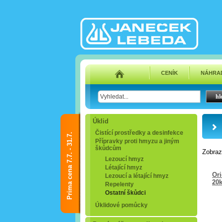
CENÍK
NÁHRAD
Úklid
Čistící prostředky a desinfekce
Prima cena 7.7. - 31.7.
Přípravky proti hmyzu a jiným
škůdcům
Zobra
Lezoucí hmyz
Létající hmyz
Ori
Lezoucí a létající hmyz
20
Repelenty
Ostatní škůdci
Úklidové pomůcky