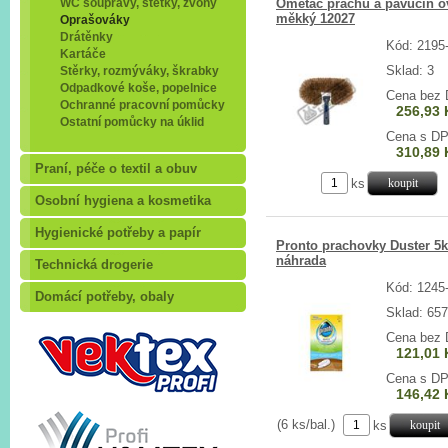
WC soupravy, štětky, zvony
Ometač prachu a pavučin o
měkký 12027
Oprašováky
Drátěnky
Kód: 2195
Kartáče
Sklad: 3
Stěrky, rozmýváky, škrabky
Odpadkové koše, popelnice
Cena bez
Ochranné pracovní pomůcky
256,93 
Ostatní pomůcky na úklid
Cena s D
310,89 
Praní, péče o textil a obuv
ks
Osobní hygiena a kosmetika
Hygienické potřeby a papír
Pronto prachovky Duster 5
náhrada
Technická drogerie
Kód: 1245
Domácí potřeby, obaly
Sklad: 657
Cena bez
121,01 
Cena s D
146,42 
(6 ks/bal.)
ks