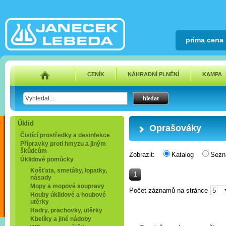
prima cena
CENÍK
NÁHRADNÍ PLNĚNÍ
KAMPA
Úklid
Oprašováky
Čistící prostředky a desinfekce
Přípravky proti hmyzu a jiným
škůdcům
Zobrazit:
Katalog
Sez
Úklidové pomůcky
Košťata, smetáky, lopatky,
1
násady
Mopy a mopové soupravy
Počet záznamů na stránce
Houby úklidové a houbové
utěrky
Hadry, prachovky, utěrky
Kbelíky a jiné nádoby