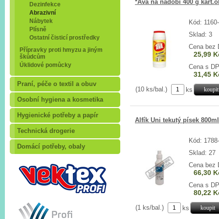
*Ava na nádobí 400 g kart.o
Dezinfekce
Abrazivní
Nábytek
Kód: 1160
Plísně
Sklad: 3
Ostatní čisticí prostředky
Cena bez
Přípravky proti hmyzu a jiným
25,99 K
škůdcům
Úklidové pomůcky
Cena s D
31,45 K
Praní, péče o textil a obuv
(10 ks/bal.)
ks
Osobní hygiena a kosmetika
Hygienické potřeby a papír
Alfík Uni tekutý písek 800ml
Technická drogerie
Kód: 1788
Domácí potřeby, obaly
Sklad: 27
Cena bez
66,30 K
Cena s D
80,22 K
(1 ks/bal.)
ks