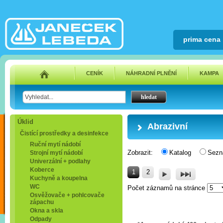
prima cena
CENÍK
NÁHRADNÍ PLNĚNÍ
KAMPA
Úklid
Abrazivní
Čistící prostředky a desinfekce
Ruční mytí nádobí
Zobrazit:
Katalog
Sez
Strojní mytí nádobí
Univerzální + podlahy
Koberce
1
2
Kuchyně a koupelna
WC
Počet záznamů na stránce
Osvěžovače + pohlcovače
zápachu
Okna a skla
Odpady