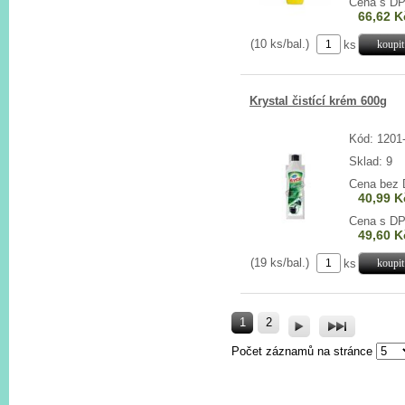
Cena s D
66,62 K
(10 ks/bal.)
ks
Krystal čistící krém 600g
Kód: 1201
Sklad: 9
Cena bez
40,99 K
Cena s D
49,60 K
(19 ks/bal.)
ks
1
2
Počet záznamů na stránce